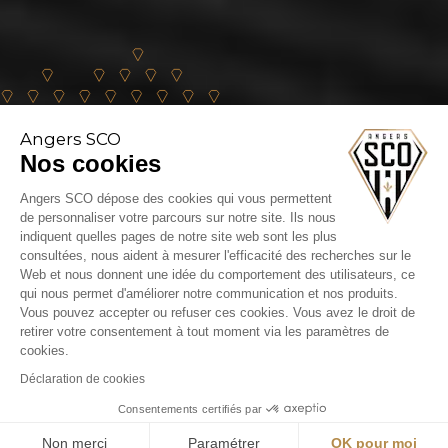
Angers SCO
Nos cookies
Angers SCO dépose des cookies qui vous permettent
de personnaliser votre parcours sur notre site. Ils nous
BILLETTERIE ANGERS SCO - PARIS FC:
indiquent quelles pages de notre site web sont les plus
RÉPÉTITION GÉNÉRALE AU STADE
consultées, nous aident à mesurer l'efficacité des recherches sur le
Web et nous donnent une idée du comportement des utilisateurs, ce
RAYMOND KOPA !
qui nous permet d'améliorer notre communication et nos produits.
Vous pouvez accepter ou refuser ces cookies. Vous avez le droit de
En savoir +
retirer votre consentement à tout moment via les paramètres de
cookies.
Déclaration de cookies
Consentements certifiés par
Non merci
Paramétrer
OK pour moi