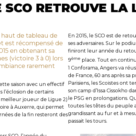
 SCO RETROUVE LA LI
 haut de tableau de
En 2015, le SCO est de reto
 et est récompensé de
ses adversaires. Sur le podi
/2015 en obtenant sa
finiront leur année du retou
 (victoire 3 à 0) lors
ème
9
place. Tout en conti
 ambiance rarement
1 Conforama, Angers va réuss
de France, 60 ans après sa p
Parisiens, les Scoïstes ont
tte saison avec un effectif
son camp d’Issa Cissokho d
l’éclosion de certains
le PSG en prolongations. Quo
 meilleur joueur de Ligue 2)
toutes les têtes du peuple 
toire à Auxerre, qui permet
grandissant au fur et à me
nées de la fin resteront des
passait les tours.
ers SCO, l’année du