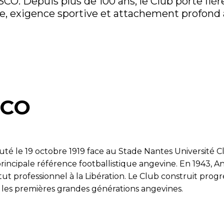
SCO. Depuis plus de 100 ans, le Club porte fiè
ire, exigence sportive et attachement profond à
SCO
uté le 19 octobre 1919 face au Stade Nantes Université C
rincipale référence footballistique angevine. En 1943, 
ut professionnel à la Libération. Le Club construit prog
e les premières grandes générations angevines.