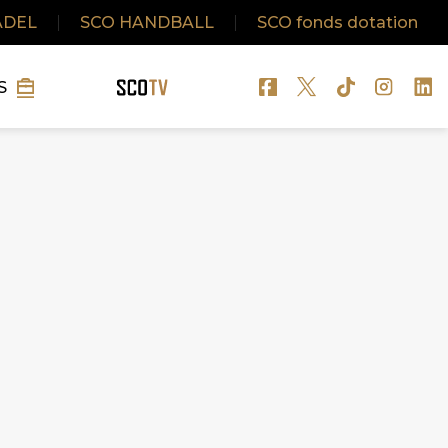
ADEL
|
SCO HANDBALL
|
SCO fonds dotation
S