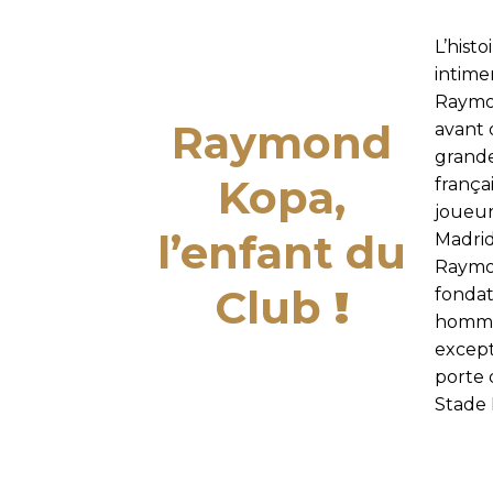
L’hist
intime
Raymo
Raymond
avant 
grande
Kopa,
françai
joueu
l’enfant du
Madrid
Raymo
Club
!
fondat
homma
except
porte 
Stade