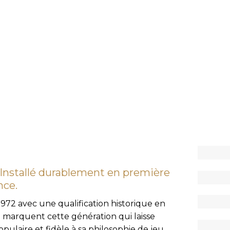
. Installé durablement en première
nce.
972 avec une qualification historique en
marquent cette génération qui laisse
ulaire et fidèle à sa philosophie de jeu.