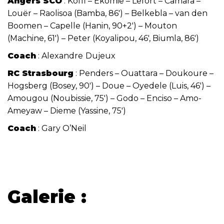
Angers SCO
: Koffi – Ekomie – Lefort – Camara –
Louër – Raolisoa (Bamba, 86′) – Belkebla – van den
Boomen – Capelle (Hanin, 90+2′) – Mouton
(Machine, 61′) – Peter (Koyalipou, 46′, Biumla, 86′)
Coach
: Alexandre
Dujeux
RC Strasbourg
: Penders – Ouattara – Doukoure –
Hogsberg (Bosey, 90′) – Doue – Oyedele (Luis, 46′) –
Amougou (Noubissie, 75′) – Godo – Enciso – Amo-
Ameyaw – Dieme (Yassine, 75′)
Coach
: Gary O’Neil
Galerie :