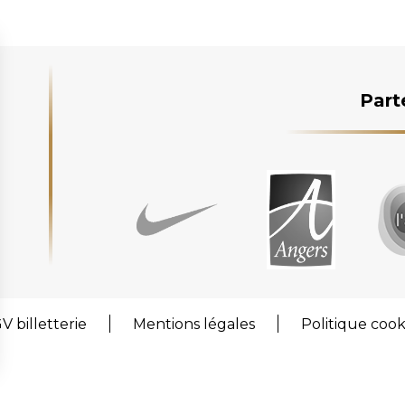
Part
V billetterie
Mentions légales
Politique cook
sez vos Options