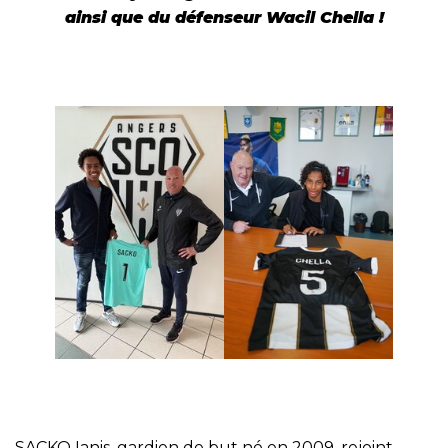
ainsi que du défenseur Wacil Chella !
SACKO Ianis, gardien de but né en 2009, rejoint