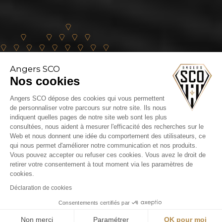
Angers SCO
Nos cookies
Angers SCO dépose des cookies qui vous permettent
de personnaliser votre parcours sur notre site. Ils nous
BILLETTERIE ANGERS SCO - PARIS FC:
indiquent quelles pages de notre site web sont les plus
RÉPÉTITION GÉNÉRALE AU STADE
consultées, nous aident à mesurer l'efficacité des recherches sur le
Web et nous donnent une idée du comportement des utilisateurs, ce
RAYMOND KOPA !
qui nous permet d'améliorer notre communication et nos produits.
Vous pouvez accepter ou refuser ces cookies. Vous avez le droit de
En savoir +
retirer votre consentement à tout moment via les paramètres de
cookies.
Déclaration de cookies
Consentements certifiés par
Non merci
Paramétrer
OK pour moi