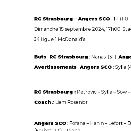
RC Strasbourg – Angers SCO
: 1-1 (1-0)
Dimanche 15 septembre 2024, 17h00, Sta
J4 Ligue 1 McDonald’s
Buts
:
RC Strasbourg
: Nanasi (31′).
Ang
Avertissements
:
Angers SCO
: Sylla 
RC Strasbourg :
Petrovic – Sylla – Sow 
Coach
:
Liam Rosenior
Angers SCO
: Fofana – Hanin – Lefort – B
(Ferhat, 72′) – Dieng