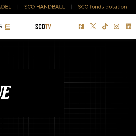
ADEL
|
SCO HANDBALL
|
SCO fonds dotation
S
E