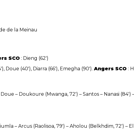
de de la Meinau
ers SCO
: Dieng (62′)
(4′), Doue (40′), Diarra (66′), Emegha (90′).
Angers SCO
: 
– Doue – Doukoure (Mwanga, 72′) – Santos – Nanasi (84′) 
iumla – Arcus (Raolisoa, 79′) – Aholou (Belkhdim, 72′) – El M