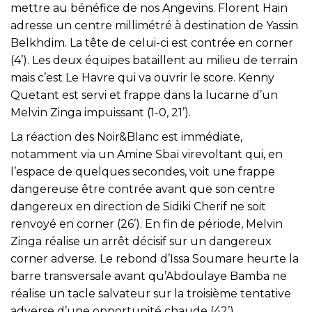
mettre au bénéfice de nos Angevins. Florent Hain
adresse un centre millimétré à destination de Yassin
Belkhdim. La tête de celui-ci est contrée en corner
(4’). Les deux équipes bataillent au milieu de terrain
mais c’est Le Havre qui va ouvrir le score. Kenny
Quetant est servi et frappe dans la lucarne d’un
Melvin Zinga impuissant (1-0, 21’).
La réaction des Noir&Blanc est immédiate,
notamment via un Amine Sbaï virevoltant qui, en
l’espace de quelques secondes, voit une frappe
dangereuse être contrée avant que son centre
dangereux en direction de Sidiki Cherif ne soit
renvoyé en corner (26’). En fin de période, Melvin
Zinga réalise un arrêt décisif sur un dangereux
corner adverse. Le rebond d’Issa Soumare heurte la
barre transversale avant qu’Abdoulaye Bamba ne
réalise un tacle salvateur sur la troisième tentative
adverse d’une opportunité chaude (42’).