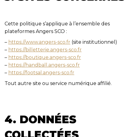
Cette politique s’applique à l’ensemble des
plateformes Angers SCO :
–
https://www.angers-sco.fr
(site institutionnel)
–
https://billetterie.angers-sco.fr
–
https://boutique.angers-sco.fr
–
https://handball.angers-sco.fr
–
https://footsal.angers-sco.fr
Tout autre site ou service numérique affilié.
4. DONNÉES
COLLECTÉES