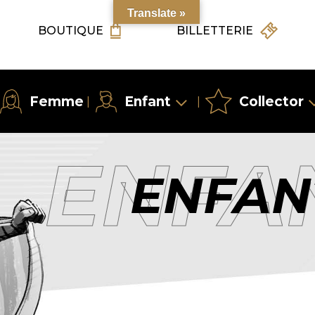
Translate »
BOUTIQUE
BILLETTERIE
Femme
Enfant
Collector
|
|
ENFA
ENFAN