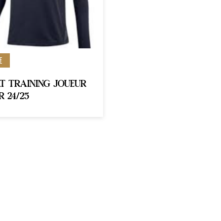
€
T TRAINING JOUEUR
R 24/25