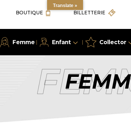
Translate »
BOUTIQUE
BILLETTERIE
Femme
Enfant
Collector
|
|
FEM
FEMM